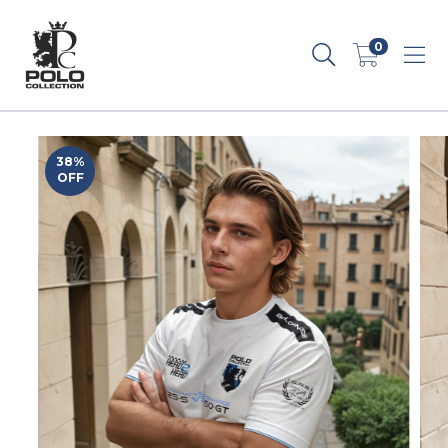
0
38
%
OFF