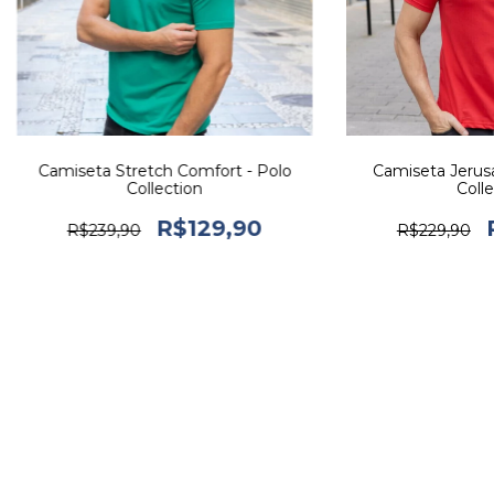
Camiseta Stretch Comfort - Polo
Camiseta Jerus
Collection
Colle
R$129,90
R$239,90
R$229,90