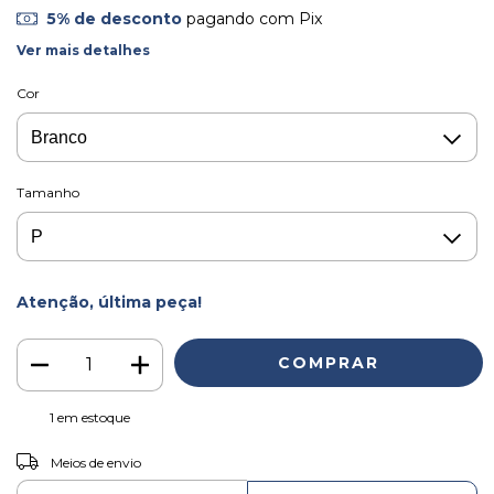
5% de desconto
pagando com Pix
Ver mais detalhes
Cor
Tamanho
Atenção, última peça!
1
em estoque
ALTERAR CEP
Entregas para o CEP:
Meios de envio