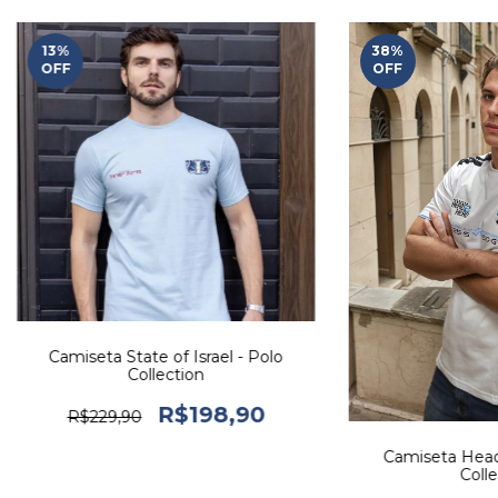
13
%
38
%
OFF
OFF
Camiseta State of Israel - Polo
Collection
R$198,90
R$229,90
Camiseta Head
Colle