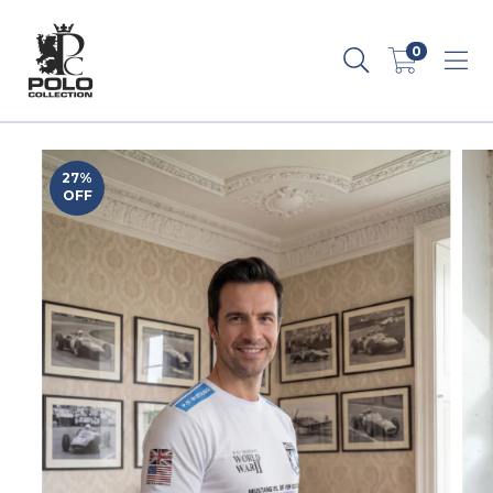
0
27
%
OFF