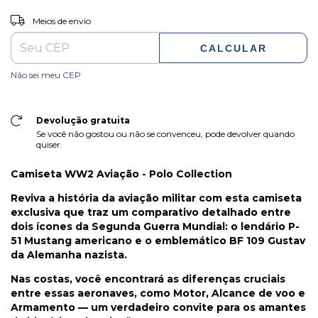
ALTERAR CEP
Entregas para o CEP:
Meios de envio
CALCULAR
Não sei meu CEP
Devolução gratuita
Se você não gostou ou não se convenceu, pode devolver quando
quiser.
Camiseta WW2 Aviação - Polo Collection
Reviva a história da aviação militar com esta camiseta
exclusiva que traz um comparativo detalhado entre
dois ícones da Segunda Guerra Mundial: o lendário P-
51 Mustang americano e o emblemático BF 109 Gustav
da Alemanha nazista.
Nas costas, você encontrará as diferenças cruciais
entre essas aeronaves, como Motor, Alcance de voo e
Armamento — um verdadeiro convite para os amantes