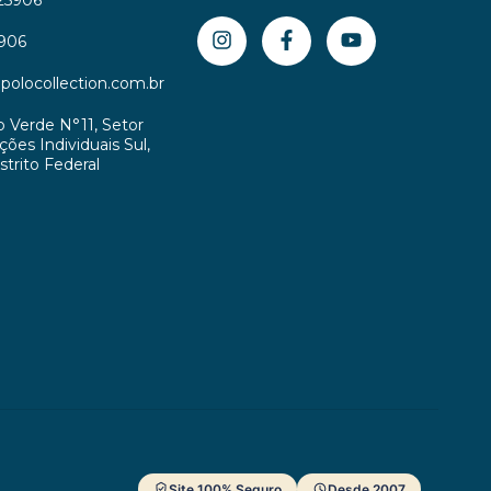
906
olocollection.com.br
o Verde N°11, Setor
ões Individuais Sul,
istrito Federal
Site 100% Seguro
Desde 2007