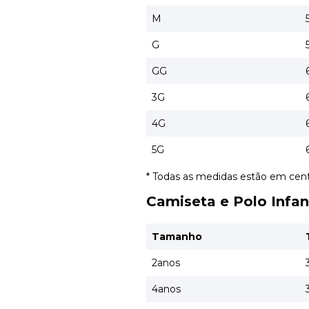
M
G
GG
3G
4G
5G
* Todas as medidas estão em cen
Camiseta e Polo Infant
Tamanho
2anos
4anos