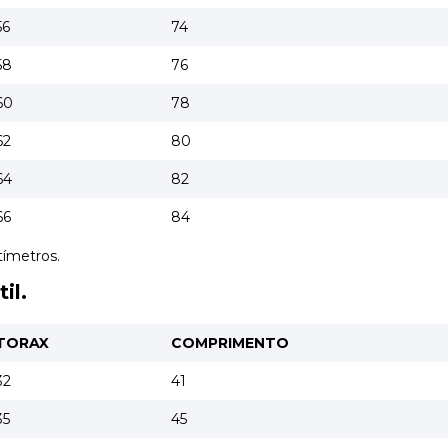
56
74
58
76
60
78
62
80
64
82
66
84
tímetros.
il.
TORAX
COMPRIMENTO
32
41
35
45