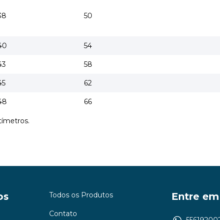
38
50
40
54
43
58
45
62
48
66
tímetros.
os
Todos os Produtos
Entre em
Contato
55619200