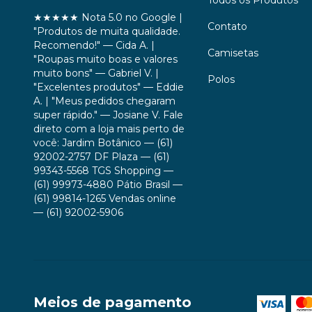
★★★★★ Nota 5.0 no Google |
Contato
"Produtos de muita qualidade.
Recomendo!" — Cida A. |
Camisetas
"Roupas muito boas e valores
muito bons" — Gabriel V. |
Polos
"Excelentes produtos" — Eddie
A. | "Meus pedidos chegaram
super rápido." — Josiane V. Fale
direto com a loja mais perto de
você: Jardim Botânico — (61)
92002-2757 DF Plaza — (61)
99343-5568 TGS Shopping —
(61) 99973-4880 Pátio Brasil —
(61) 99814-1265 Vendas online
— (61) 92002-5906
Meios de pagamento