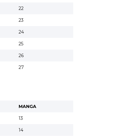
22
23
24
25
26
27
MANGA
13
14