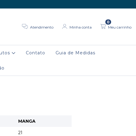
0
Atendimento
Minha conta
Meu carrinho
dutos
Contato
Guia de Medidas
ão
MANGA
21