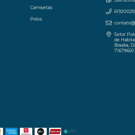
Camisetas
61920025
Polos
contato@p
Setor Pol
de Habitaç
Brasília, D
71679650