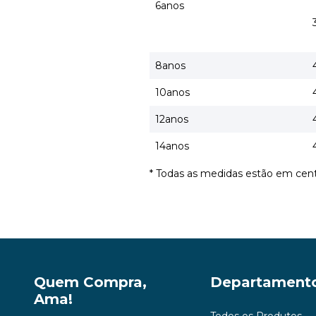
6anos
8anos
10anos
12anos
14anos
* Todas as medidas estão em cen
Quem Compra,
Departament
Ama!
Todos os Produtos