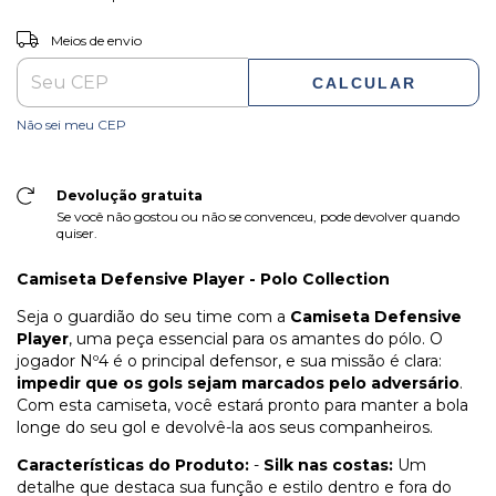
ALTERAR CEP
Entregas para o CEP:
Meios de envio
CALCULAR
Não sei meu CEP
Devolução gratuita
Se você não gostou ou não se convenceu, pode devolver quando
quiser.
Camiseta Defensive Player - Polo Collection
Seja o guardião do seu time com a
Camiseta Defensive
Player
, uma peça essencial para os amantes do pólo. O
jogador Nº4 é o principal defensor, e sua missão é clara:
impedir que os gols sejam marcados pelo adversário
.
Com esta camiseta, você estará pronto para manter a bola
longe do seu gol e devolvê-la aos seus companheiros.
Características do Produto:
-
Silk nas costas:
Um
detalhe que destaca sua função e estilo dentro e fora do