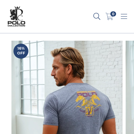
0
16
%
OFF