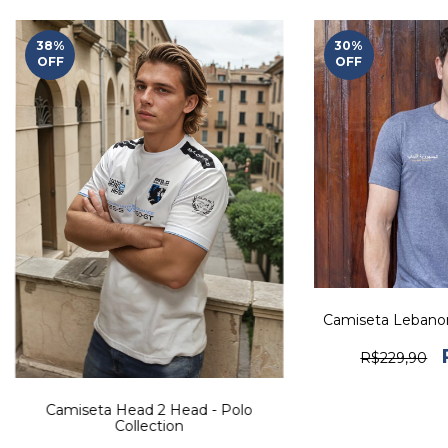
38
%
30
%
OFF
OFF
Camiseta Lebanon 
R$229,90
Camiseta Head 2 Head - Polo
Collection