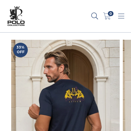
0
33
%
OFF