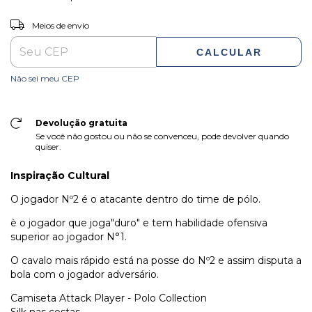
ALTERAR CEP
Entregas para o CEP:
Meios de envio
CALCULAR
Não sei meu CEP
Devolução gratuita
Se você não gostou ou não se convenceu, pode devolver quando
quiser.
Inspiração Cultural
O jogador Nº2 é o atacante dentro do time de pólo.
è o jogador que joga"duro" e tem habilidade ofensiva
superior ao jogador N°1.
O cavalo mais rápido está na posse do Nº2 e assim disputa a
bola com o jogador adversário.
Camiseta Attack Player - Polo Collection