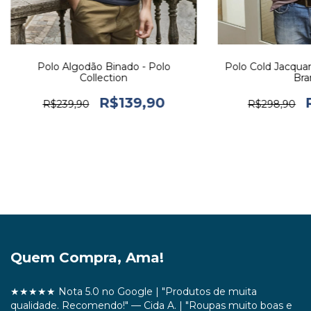
Polo Algodão Binado - Polo
Polo Cold Jacquar
Collection
Bra
R$139,90
R$239,90
R$298,90
Quem Compra, Ama!
★★★★★ Nota 5.0 no Google | "Produtos de muita
qualidade. Recomendo!" — Cida A. | "Roupas muito boas e