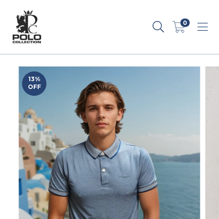
0
13
%
OFF