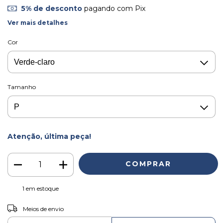
5% de desconto
pagando com Pix
Ver mais detalhes
Cor
Tamanho
Atenção, última peça!
1
em estoque
ALTERAR CEP
Entregas para o CEP:
Meios de envio