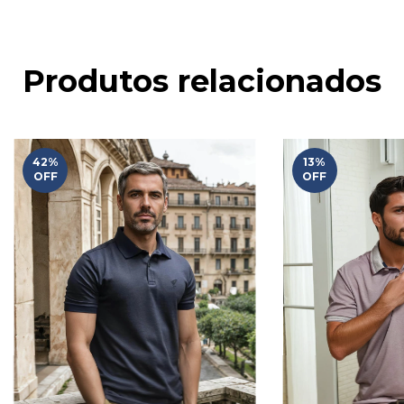
Produtos relacionados
42
%
13
%
OFF
OFF