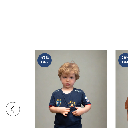
47
%
29
OFF
OF