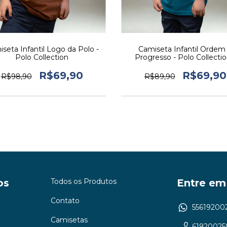
seta Infantil Logo da Polo -
Camiseta Infantil Ordem
Polo Collection
Progresso - Polo Collectio
R$69,90
R$69,90
R$98,90
R$89,90
os
Todos os Produtos
Entre em
Contato
55619200
Camisetas
61920025