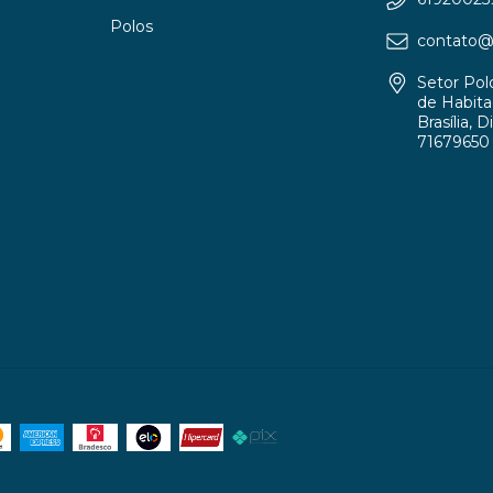
Polos
contato@p
Setor Pol
de Habitaç
Brasília, D
71679650