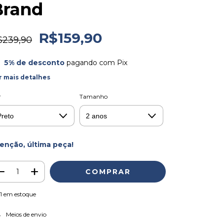
Brand
R$159,90
$239,90
5% de desconto
pagando com Pix
r mais detalhes
r
Tamanho
enção, última peça!
1
em estoque
ALTERAR CEP
regas para o CEP:
Meios de envio