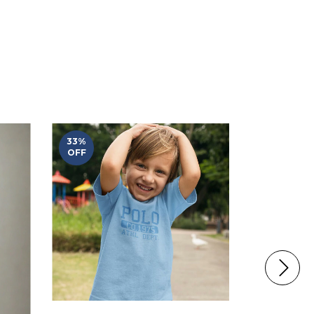
33
%
48
%
OFF
OFF